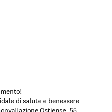
amento!
idale di salute e benessere
rconvallazione Ostiense, 55