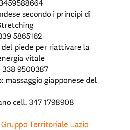
o 3459588664
dese secondo i principi di
Stretching
 339 5865162
del piede per riattivare la
energia vitale
ll. 338 9500387
: massaggio giapponese del
ano cell. 347 1798908
Gruppo Territoriale Lazio