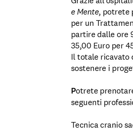
Grazie all’ospital
e Mente
, potret
per un Trattament
partire dalle ore 
35,00 Euro per 4
Il totale ricavato
sostenere i progett
P
otrete prenotar
seguenti professio
Tecnica cranio sa