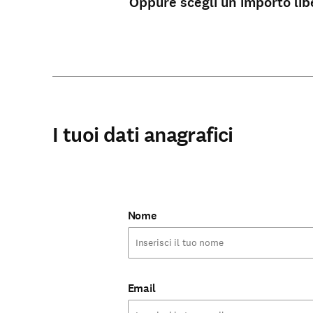
Oppure scegli un importo lib
I tuoi dati anagrafici
Le nostre Scuole
Nome
Email