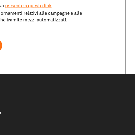
iva
presente a questo link
iornamenti relativi alle campagne e alle
nche tramite mezzi automatizzati.
r