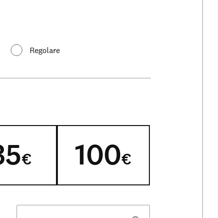
Regolare
35
100
€
€