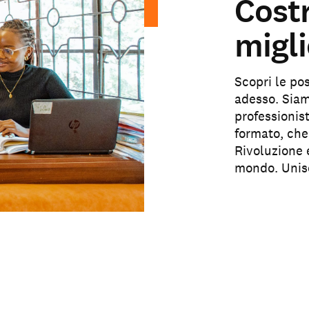
Cost
migli
Scopri le po
adesso. Siam
professionis
formato, che
Rivoluzione e
mondo. Unisc