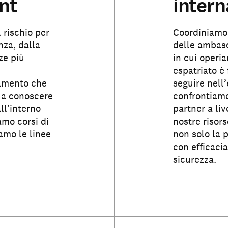
nt
intern
 rischio per
Coordiniamo 
nza, dalla
delle ambasc
ze più
in cui operi
i
espatriato è
tamento che
seguire nell’
i a conoscere
confrontiamo
all’interno
partner a liv
amo corsi di
nostre risor
amo le linee
non solo la p
con efficaci
sicurezza.