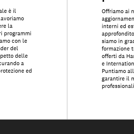
le è il
Offriamo ai n
 Lavoriamo
aggiornament
re la
interni ed es
ri programmi
approfondito
iamo con le
siamo in grad
ader del
formazione tr
petto delle
offerti da H
icurando a
e Internation
protezione ed
Puntiamo all
garantire il 
professionali