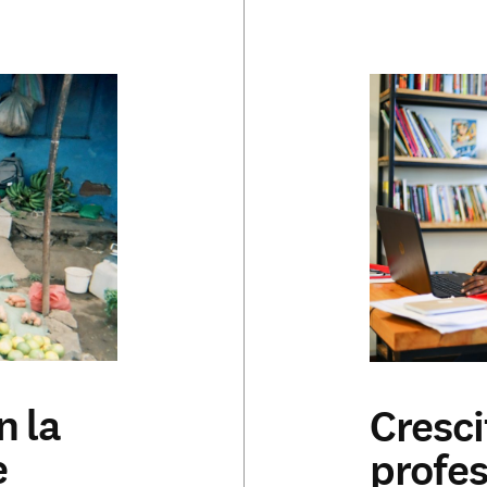
n la
Cresci
e
profes