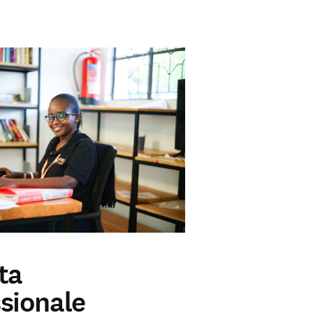
ta
sionale