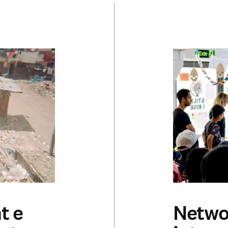
t e
Networ