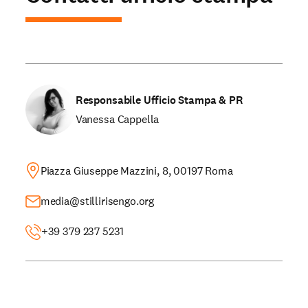
Partecipa
Sostienici
Responsabile Ufficio Stampa & PR
Vanessa Cappella
Shop solidale
Piazza Giuseppe Mazzini, 8, 00197 Roma
NEWS E STORIE
media@stillirisengo.org
PRESSROOM
+39 379 237 5231