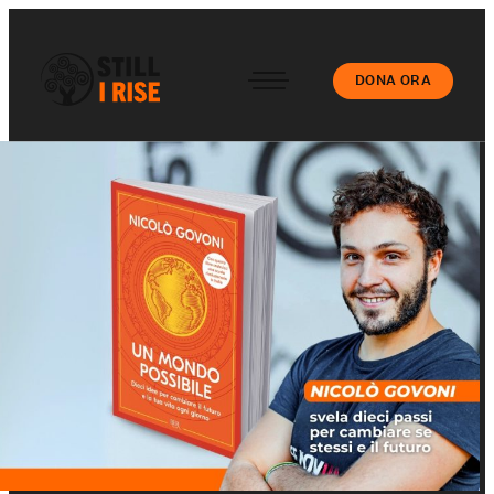
DONA ORA
Accedi
Chi siamo
Il nostro lavoro
Le nostre Scuole