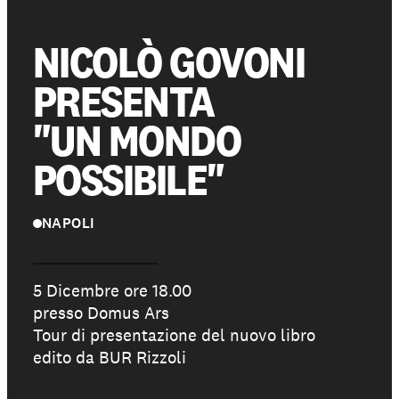
NICOLÒ GOVONI
Partecipa
PRESENTA
Sostienici
"UN MONDO
POSSIBILE"
Shop solidale
NAPOLI
NEWS E STORIE
PRESSROOM
5 Dicembre ore 18.00
presso Domus Ars
Tour di presentazione del nuovo libro
edito da BUR Rizzoli