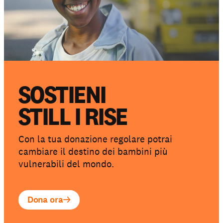
SOSTIENI
STILL I RISE
Con la tua donazione regolare potrai
cambiare il destino dei bambini più
vulnerabili del mondo.
Dona ora