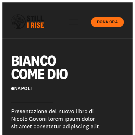
DONA ORA
Accedi
BIANCO
COME DIO
Chi siamo
NAPOLI
Il nostro lavoro
Presentazione del nuovo libro di
Nicolò Govoni lorem ipsum dolor
sit amet consetetur adipiscing elit.
Le nostre Scuole