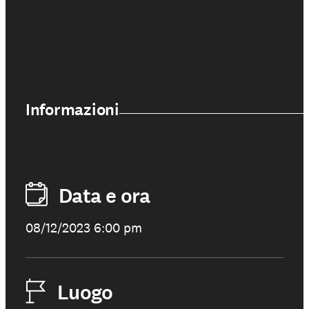
Partecipa
Sostienici
Informazioni
Shop solidale
Data e ora
NEWS E STORIE
PRESSROOM
08/12/2023 6:00 pm
Luogo