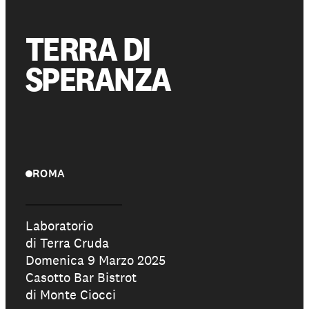
TERRA DI
Partecipa
SPERANZA
Sostienici
Shop solidale
ROMA
NEWS E STORIE
PRESSROOM
Laboratorio
di Terra Cruda
Domenica 9 Marzo 2025
Casotto Bar Bistrot
di Monte Ciocci