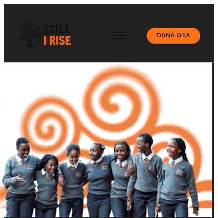
DONA ORA
Accedi
Chi siamo
Il nostro lavoro
Le nostre Scuole