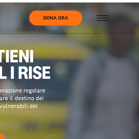
DONA ORA
TIENI
L I RISE
onazione regolare
re il destino dei
vulnerabili del