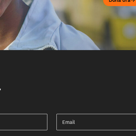
Dona ora
r
Email