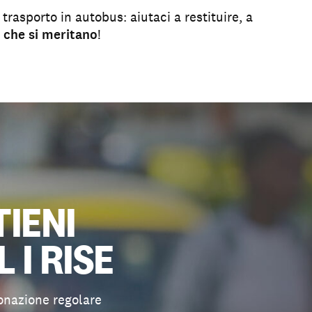
, trasporto in autobus: aiutaci a restituire, a
o che si meritano
!
TIENI
L I RISE
onazione regolare