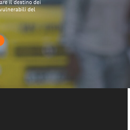
re il destino dei
vulnerabili del