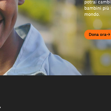
potrai cambia
bambini più 
mondo.
Dona ora
r