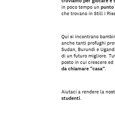
troviamo per giocare e 
in poco tempo un
punto 
che trovano in Still I Ri
Qui si incontrano bambi
anche tanti profughi pro
Sudan, Burundi e Uganda, 
di un futuro migliore. T
posto in cui crescere ed
da chiamare “casa”
.
Aiutaci a rendere la nos
studenti
.