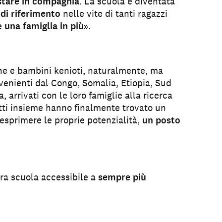
stare in compagnia
. La scuola è diventata
di riferimento
nelle vite di tanti ragazzi
se
una famiglia in più
.
»
ne e bambini kenioti, naturalmente, ma
venienti dal Congo, Somalia, Etiopia, Sud
arrivati con le loro famiglie alla ricerca
utti insieme hanno finalmente trovato un
 esprimere le proprie potenzialità,
un posto
tra scuola accessibile a
sempre più