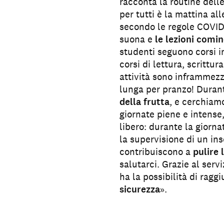
racconta la routine dell
per tutti è la mattina all
secondo le regole COVID-
suona e
le lezioni comi
studenti seguono corsi 
corsi di lettura, scrittur
attività sono inframmezz
lunga per pranzo! Duran
della frutta
, e cerchiamo
giornate piene e intens
libero: durante la giorna
la supervisione di un ins
contribuiscono a
pulire 
salutarci. Grazie al serv
ha la possibilità di ragg
sicurezza
.
»