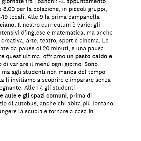
e giornate fra i banchi: «L’appuntamento
e 8.00 per la colazione, in piccoli gruppi,
19 locali. Alle 9 la prima campanella
nciano
. Il nostro curriculum è vario: gli
intensivi d’inglese e matematica, ma anche
a creativa, arte, teatro, sport e cinema. Le
ate da pause di 20 minuti, e una pausa
te quest’ultima, offriamo
un pasto caldo e
 di variare il menù ogni giorno. Sono
e, ma agli studenti non manca del tempo
ta li invitiamo a scoprire e imparare senza
egnante. Alle 17, gli studenti
le aule e gli spazi comuni
, prima di
izio di autobus, anche chi abita più lontano
iungere la scuola e tornare a casa
in