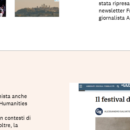
stata ripres
newsletter F
giornalista A
onista anche
a Humanities
n contesti di
ltre, la