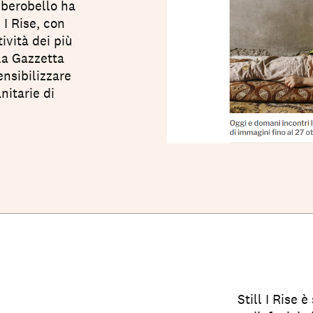
lberobello ha
 I Rise, con
ività dei più
La Gazzetta
nsibilizzare
nitarie di
Still I Rise 