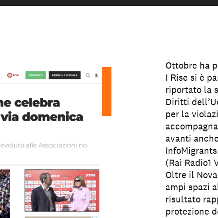
Ottobre ha po
I Rise si è 
riportato la
Diritti dell
per la violaz
accompagnati
avanti anche
InfoMigrants
(Rai Radio1 V
Oltre il Nov
ampi spazi a
risultato ra
protezione de