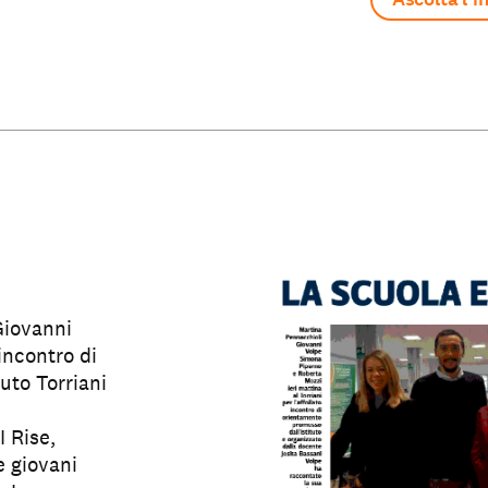
Giovanni
incontro di
uto Torriani
I Rise,
e giovani