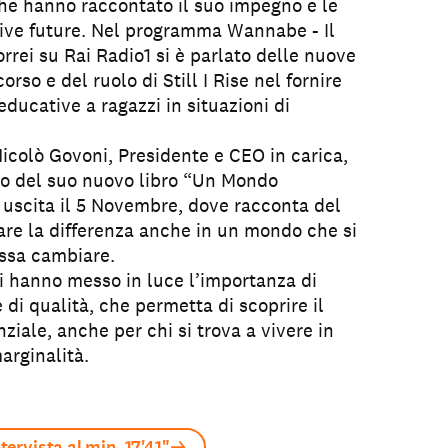
che hanno raccontato il suo impegno e le
ive future. Nel programma Wannabe - Il
rrei su Rai Radio1 si è parlato delle nuove
corso e del ruolo di Still I Rise nel fornire
ducative a ragazzi in situazioni di
Nicolò Govoni, Presidente e CEO in carica,
o del suo nuovo libro “Un Mondo
n uscita il 5 Novembre, dove racconta del
fare la differenza anche in un mondo che si
ssa cambiare.
ti hanno messo in luce l’importanza di
 di qualità, che permetta di scoprire il
ziale, anche per chi si trova a vivere in
arginalità.
ntervista al min. 17'41"