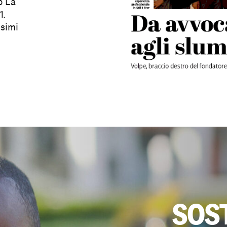
o La
1.
ssimi
SOS