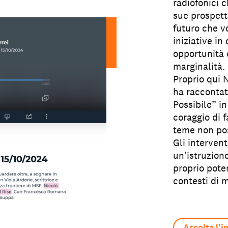
radiofonici 
sue prospett
futuro che vo
iniziative in 
opportunità e
marginalità.
Proprio qui 
ha raccontat
Possibile” i
coraggio di 
teme non po
Gli interven
un’istruzione
proprio poten
contesti di m
Ascolta l'i