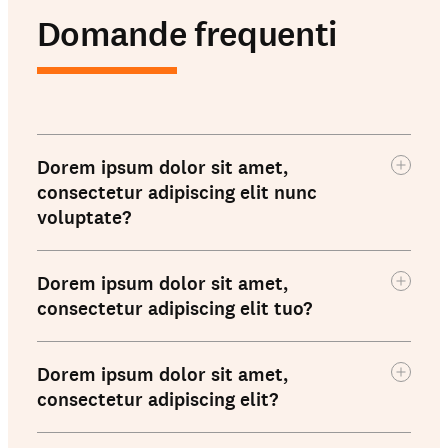
Domande frequenti
Dorem ipsum dolor sit amet,
consectetur adipiscing elit nunc
voluptate?
Dorem ipsum dolor sit amet,
Dorem ipsum dolor sit amet,
consectetur adipiscing elit. Nunc
consectetur adipiscing elit tuo?
vulputate libero et velit interdum, ac
aliquet odio mattis. Class aptent
Dorem ipsum dolor sit amet,
Dorem ipsum dolor sit amet,
taciti sociosqu ad litora torquent per
consectetur adipiscing elit. Nunc
consectetur adipiscing elit?
conubia nostra, per inceptos
vulputate libero et velit interdum, ac
himenaeos. Curabitur tempus urna at
aliquet odio mattis. Class aptent
Dorem ipsum dolor sit amet,