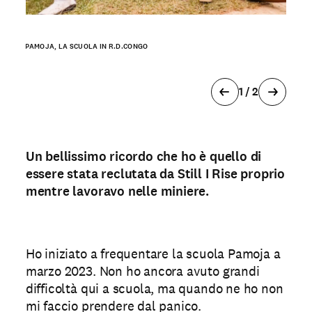
PAMOJA, LA SCUOLA IN R.D.CONGO
2 MINI
1 / 2
Un bellissimo ricordo che ho è quello di
essere stata reclutata da Still I Rise proprio
mentre lavoravo nelle miniere.
Ho iniziato a frequentare la scuola Pamoja a
marzo 2023. Non ho ancora avuto grandi
difficoltà qui a scuola, ma quando ne ho non
mi faccio prendere dal panico.