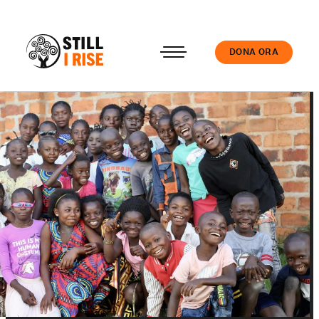
DONA ORA
Accedi
Chi siamo
Il nostro lavoro
Le nostre Scuole