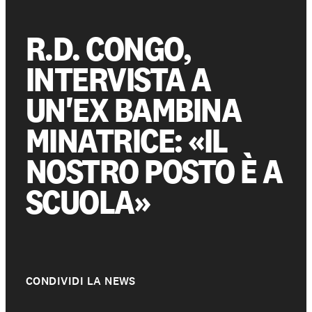
R.D. CONGO,
Partecipa
INTERVISTA A
Sostienici
UN'EX BAMBINA
MINATRICE: «IL
Shop solidale
NOSTRO POSTO È A
SCUOLA»
NEWS E STORIE
PRESSROOM
CONDIVIDI LA NEWS