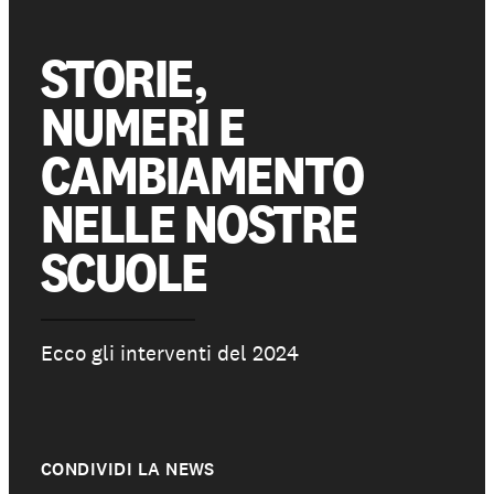
STORIE,
Partecipa
NUMERI E
Sostienici
CAMBIAMENTO
NELLE NOSTRE
Shop solidale
SCUOLE
NEWS E STORIE
PRESSROOM
Ecco gli interventi del 2024
CONDIVIDI LA NEWS