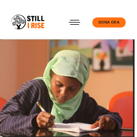
DONA ORA
Accedi
Chi siamo
Il nostro lavoro
Le nostre Scuole