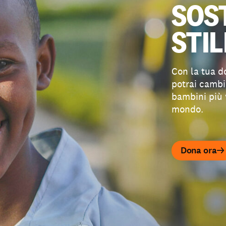
SOS
STIL
Con la tua d
potrai cambia
bambini più 
mondo.
Dona ora