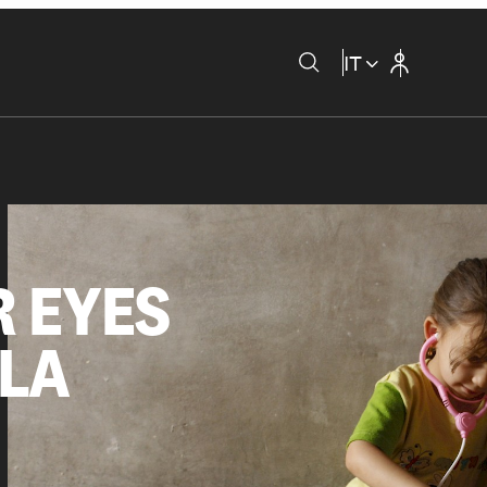
IT
 EYES
LLA