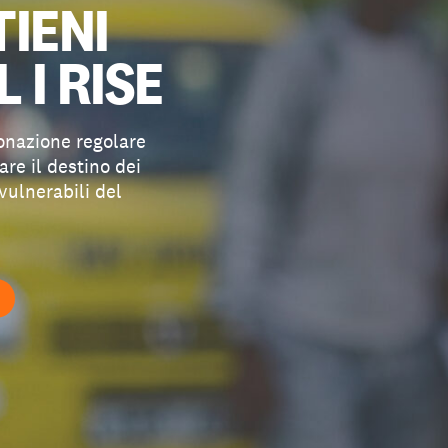
TIENI
L I RISE
onazione regolare
re il destino dei
vulnerabili del