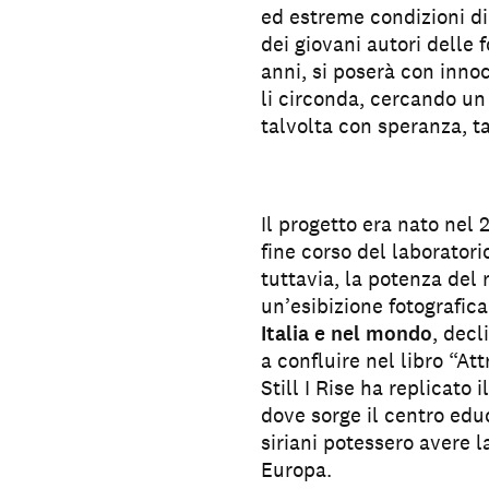
ed estreme condizioni di
dei giovani autori delle f
anni, si poserà con inn
li circonda, cercando un 
talvolta con speranza, t
Il progetto era nato ne
fine corso del laboratori
tuttavia, la potenza del 
un’esibizione fotografic
Italia e nel mondo
, decl
a confluire nel libro “At
Still I Rise ha replicato 
dove sorge il centro edu
siriani potessero avere 
Europa.