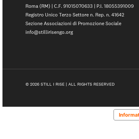
Roma (RM) | C.F. 91015070633 | P.I. 18055391009
Registro Unico Terzo Settore n. Rep. n. 41642
Sezione Associazioni di Promozione Sociale
Partecipa
info@stillirisengo.org
Sostienici
© 2026 STILL I RISE | ALL RIGHTS RESERVED
Shop solidale
Informat