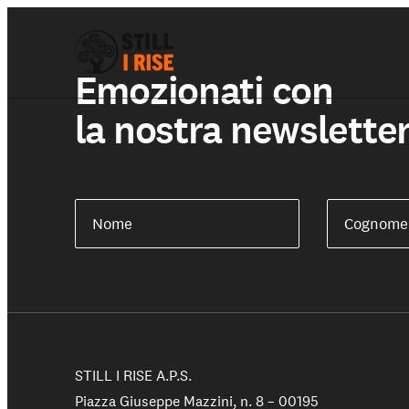
Emozionati con
la nostra newslette
Chi siamo
Nome
Cognome
Il nostro lavoro
STILL I RISE A.P.S.
Le nostre Scuole
Piazza Giuseppe Mazzini, n. 8 – 00195