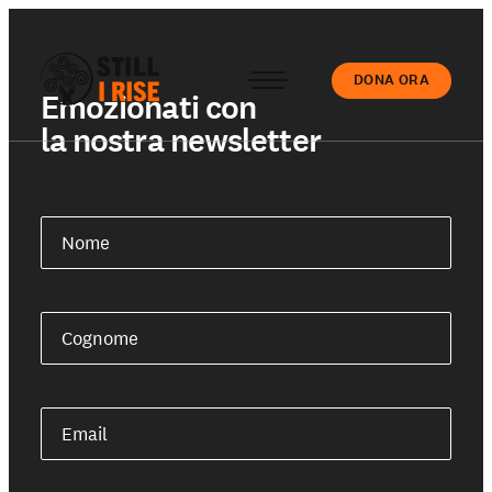
DONA ORA
Emozionati con
la nostra newsletter
Accedi
Nome
Chi siamo
Cognome
Il nostro lavoro
Email
Le nostre Scuole