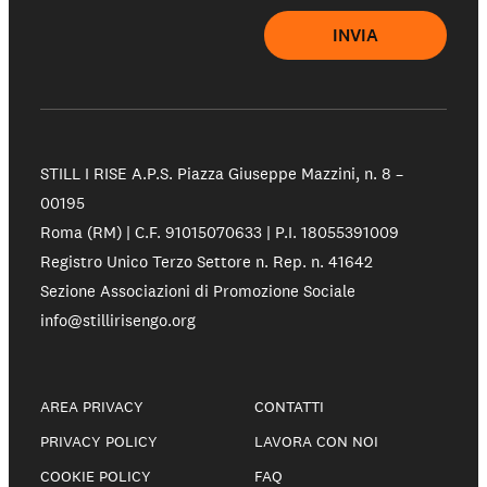
INVIA
Partecipa
Sostienici
STILL I RISE A.P.S.
Piazza Giuseppe Mazzini, n. 8 –
00195
Shop solidale
Roma (RM) | C.F. 91015070633 | P.I. 18055391009
Registro Unico Terzo Settore n. Rep. n. 41642
Sezione Associazioni di Promozione Sociale
NEWS E STORIE
info@stillirisengo.org
PRESSROOM
AREA PRIVACY
CONTATTI
PRIVACY POLICY
LAVORA CON NOI
COOKIE POLICY
FAQ