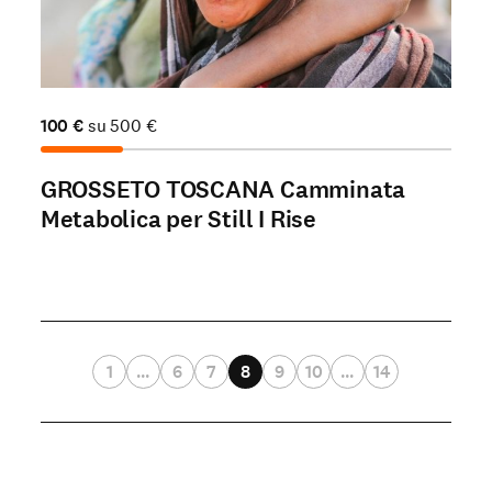
100
€
su
500
€
GROSSETO TOSCANA Camminata
Metabolica per Still I Rise
1
…
6
7
8
9
10
…
14