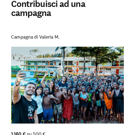
Contribuisci ad una
campagna
Partecipa
Campagna di Valeria M.
Sostienici
Shop solidale
NEWS E STORIE
PRESSROOM
1.160
€
su
500
€