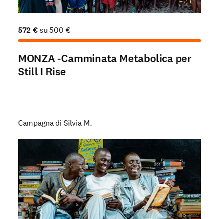
572
€
su
500
€
MONZA -Camminata Metabolica per
Still I Rise
Campagna di Silvia M.