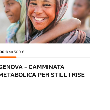
100
€
su
500
€
GENOVA – CAMMINATA
METABOLICA PER STILL I RISE