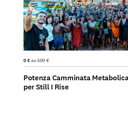
0
€
su
500
€
Potenza Camminata Metabolic
per Still I Rise
Partecipa