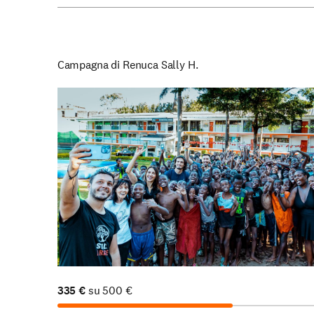
Campagna di Renuca Sally H.
335
€
su
500
€