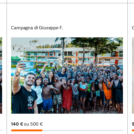
Campagna di Giuseppe F.
C
140
€
su
500
€