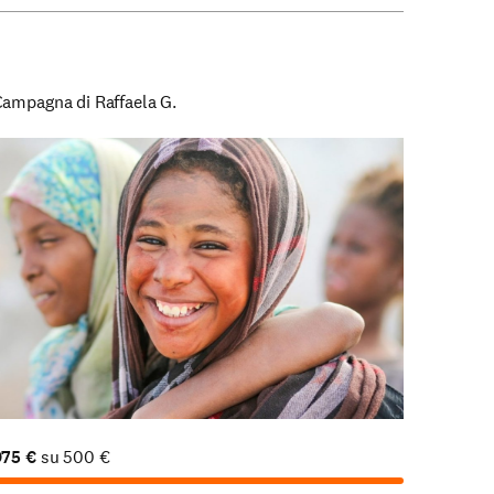
ampagna di Raffaela G.
975
€
su
500
€