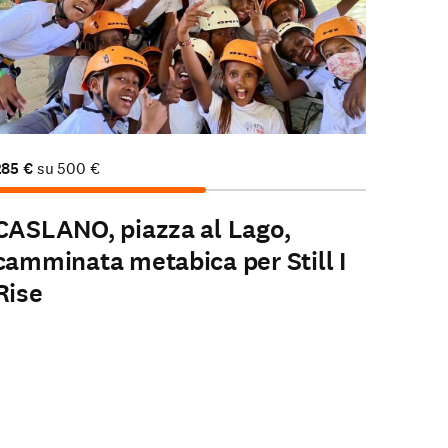
285
€
su
500
€
CASLANO, piazza al Lago,
camminata metabica per Still I
Rise