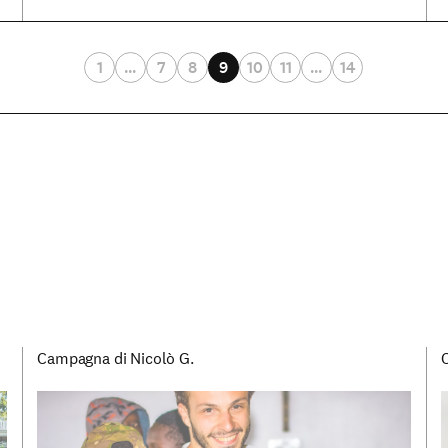
1
…
7
8
9
10
11
…
14
Campagna di Nicolò G.