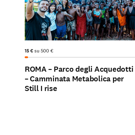
15
€
su
500
€
ROMA – Parco degli Acquedotti
– Camminata Metabolica per
Il nostro lavoro
Still I rise