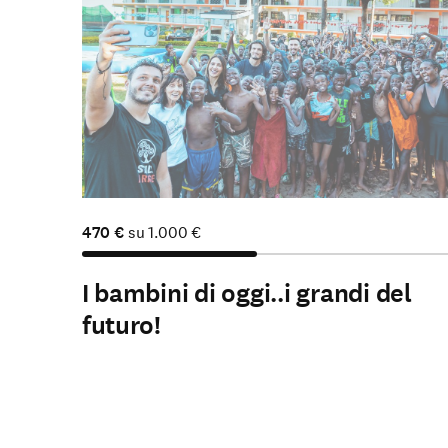
Sostienici
470
€
su
1.000
€
I bambini di oggi..i grandi del
futuro!