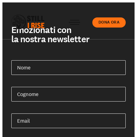
DONA ORA
Emozionati con
la nostra newsletter
Accedi
Nome
Chi siamo
Cognome
Il nostro lavoro
Email
Le nostre Scuole