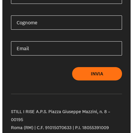
Cognome
Email
INVIA
STILL I RISE A.P.S.
Piazza Giuseppe Mazzini, n. 8 –
00195
Roma (RM) | C.F. 91015070633 | P.I. 18055391009