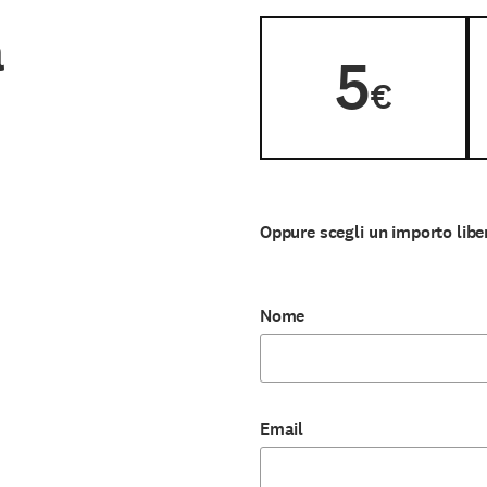
a
5
€
Oppure scegli un importo libe
Nome
Email