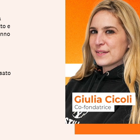
a
tto e
anno
sato