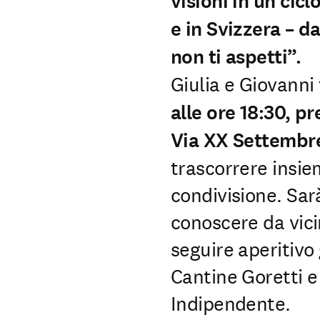
visioni in un ciclo
e in Svizzera – dal
non ti aspetti”.
Giulia e Giovanni 
alle ore 18:30, pr
Via XX Settemb
trascorrere insie
condivisione. Sar
conoscere da vicino
seguire aperitivo
Cantine Goretti e
Indipendente.