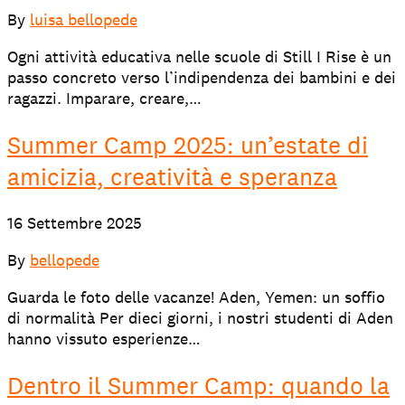
Le nostre Scuole
By
luisa bellopede
Ogni attività educativa nelle scuole di Still I Rise è un
Partecipa
passo concreto verso l’indipendenza dei bambini e dei
ragazzi. Imparare, creare,…
Sostienici
Summer Camp 2025: un’estate di
amicizia, creatività e speranza
Shop solidale
16 Settembre 2025
By
bellopede
NEWS E STORIE
PRESSROOM
Guarda le foto delle vacanze! Aden, Yemen: un soffio
di normalità Per dieci giorni, i nostri studenti di Aden
hanno vissuto esperienze…
Dentro il Summer Camp: quando la