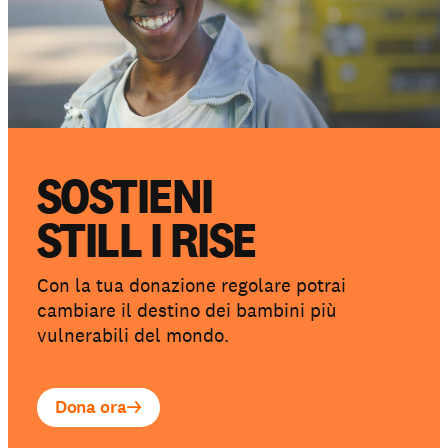
SOSTIENI
STILL I RISE
Con la tua donazione regolare potrai
cambiare il destino dei bambini più
vulnerabili del mondo.
Dona ora