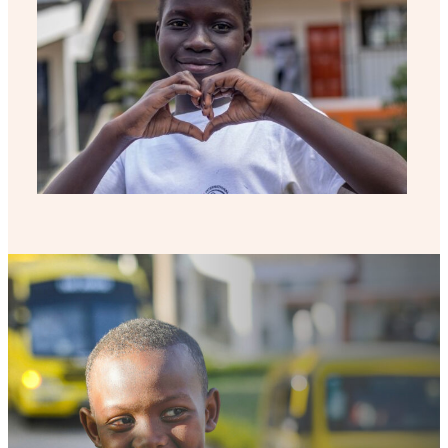
Partecipa
Sostienici
Shop solidale
NEWS E STORIE
PRESSROOM