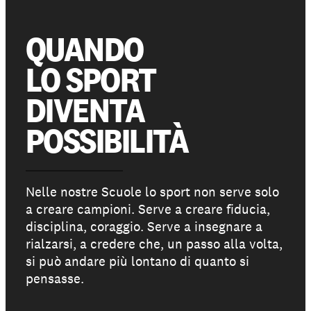
QUANDO
Partecipa
LO SPORT
Sostienici
DIVENTA
POSSIBILITÀ
Shop solidale
Nelle nostre Scuole lo sport non serve solo
NEWS E STORIE
a creare campioni. Serve a creare fiducia,
PRESSROOM
disciplina, coraggio. Serve a insegnare a
rialzarsi, a credere che, un passo alla volta,
si può andare più lontano di quanto si
pensasse.