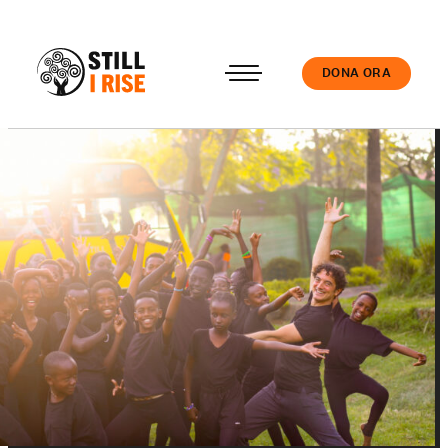
DONA ORA
Accedi
Chi siamo
Il nostro lavoro
Le nostre Scuole