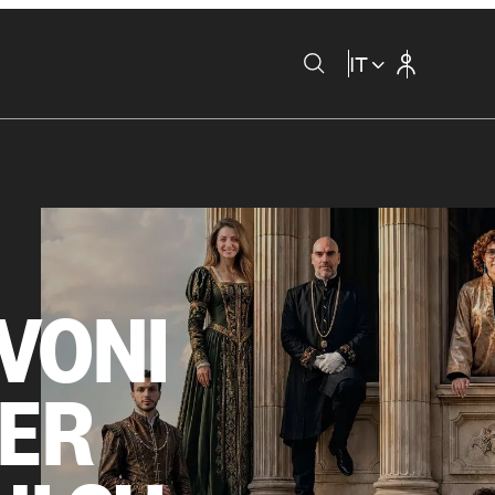
IT
VONI
DER