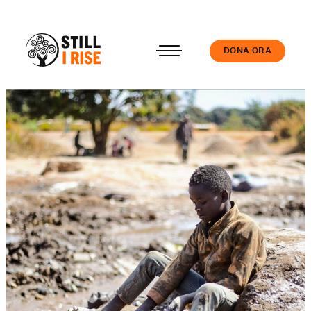
DONA ORA
Accedi
Chi siamo
Il nostro lavoro
Le nostre Scuole