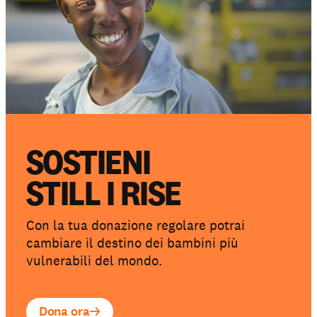
SOSTIENI
STILL I RISE
Con la tua donazione regolare potrai
cambiare il destino dei bambini più
vulnerabili del mondo.
Dona ora