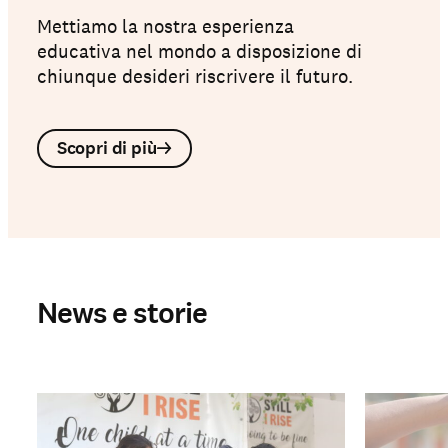
Rise" di Maya Angelou: un inno
Mettiamo la nostra esperienza
contro il pregiudizio, le ingiustizie e le
educativa nel mondo a disposizione di
discriminazioni.
chiunque desideri riscrivere il futuro.
Scopri di più
News e storie